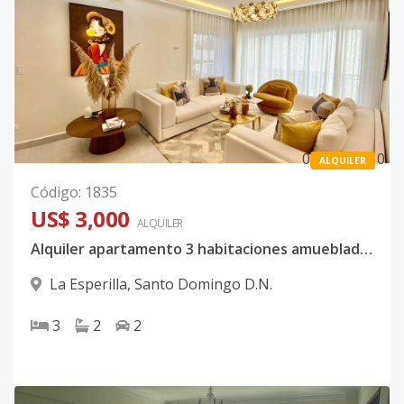
0
0
ALQUILER
Código
:
1835
US$ 3,000
ALQUILER
Alquiler apartamento 3 habitaciones amueblado en La Esperilla
La Esperilla
,
Santo Domingo D.N.
3
2
2