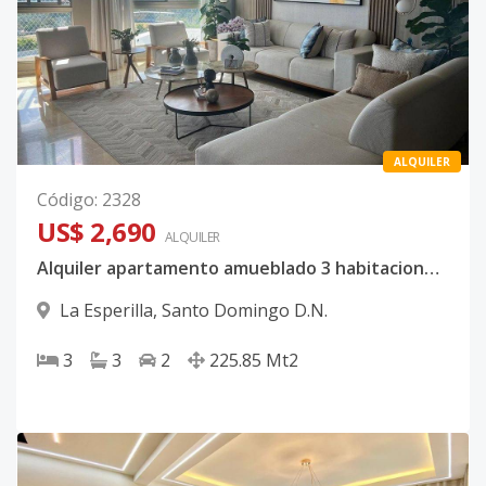
ALQUILER
Código
:
2328
US$ 2,690
ALQUILER
Alquiler apartamento amueblado 3 habitaciones vista al mar en La Esperilla, Santo Domingo
La Esperilla
,
Santo Domingo D.N.
3
3
2
225.85
Mt2