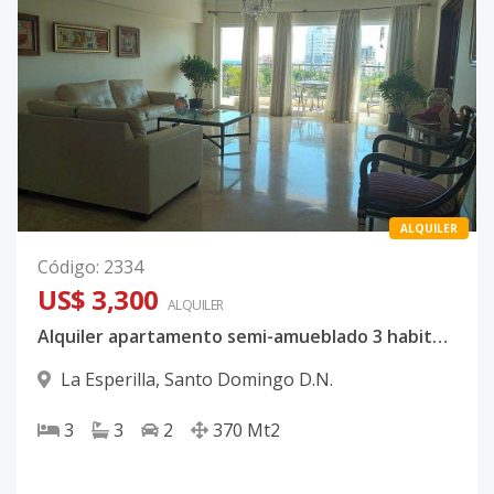
ALQUILER
Código
:
2334
US$ 3,300
ALQUILER
Alquiler apartamento semi-amueblado 3 habitaciones en La Esperilla, D.N.
La Esperilla
,
Santo Domingo D.N.
3
3
2
370
Mt2