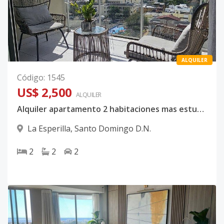
ALQUILER
Código
:
1545
US$ 2,500
ALQUILER
Alquiler apartamento 2 habitaciones mas estudio amueblado en La Esperilla
La Esperilla
,
Santo Domingo D.N.
2
2
2