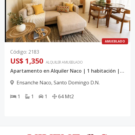
AMUEBLADO
Código
:
2183
US$ 1,350
ALQUILER
AMUEBLADO
Apartamento en Alquiler Naco | 1 habitación | Servicios incluídos | Area Social
Ensanche Naco
,
Santo Domingo D.N.
1
1
1
64
Mt2