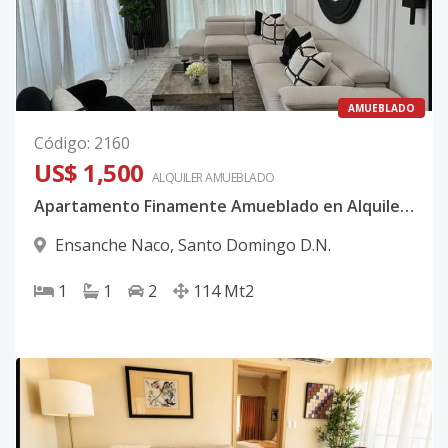
AMUEBLADO
Código
:
2160
US$ 1,500
ALQUILER
AMUEBLADO
Apartamento Finamente Amueblado en Alquiler en Naco | 1 Habitación | Piso Alto
Ensanche Naco
,
Santo Domingo D.N.
1
1
2
114
Mt2