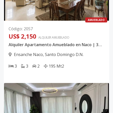
AMUEBLADO
Código
:
2057
US$ 2,150
ALQUILER
AMUEBLADO
Alquiler Apartamento Amueblado en Naco | 3Hab | Torre Clásica
Ensanche Naco
,
Santo Domingo D.N.
3
3
2
195
Mt2