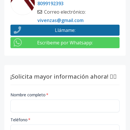
8099192393
Correo electrónico
:
vivenzas@gmail.com
Llámame
:
Escribeme por Whatsapp
:
¡Solicita mayor información ahora! 👇🏽
Nombre completo
*
Teléfono
*