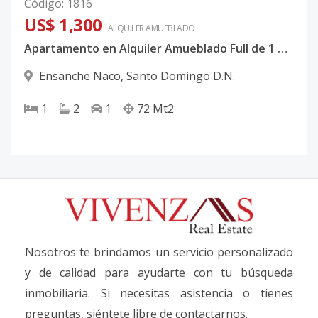
Código
:
1816
US$ 1,300
ALQUILER
AMUEBLADO
Apartamento en Alquiler Amueblado Full de 1 Habitación en Naco Código: PD692
Ensanche Naco
,
Santo Domingo D.N.
1
2
1
72
Mt2
Nosotros te brindamos un servicio personalizado
y de calidad para ayudarte con tu búsqueda
inmobiliaria. Si necesitas asistencia o tienes
preguntas, siéntete libre de contactarnos.