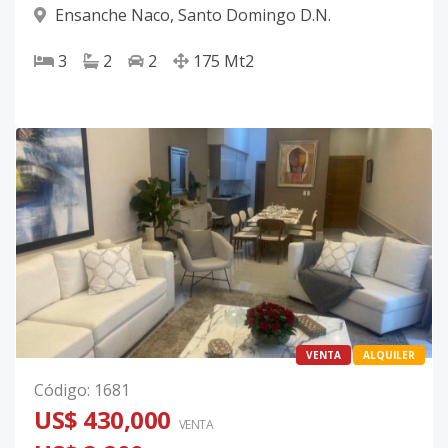
Ensanche Naco
,
Santo Domingo D.N.
3
2
2
175
Mt2
VENTA
ALQUILER
Código
:
1681
US$ 430,000
VENTA