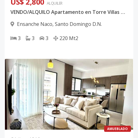
US$ 2,800
ALQUILER
VENDO/ALQUILO Apartamento en Torre Villas Palmera Naco II CÓDIGO:PD556
Ensanche Naco
,
Santo Domingo D.N.
3
3
3
220
Mt2
AMUEBLADO