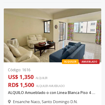
ALQUILER
AMUEBLADO
Código
:
1616
US$ 1,350
ALQUILER
RD$ 1,500
ALQUILER
AMUEBLADO
ALQUILO Amueblado o con Linea Blanca Piso 4 de 3 Habitaciones En Naco CODIGO: PD482
Ensanche Naco
,
Santo Domingo D.N.