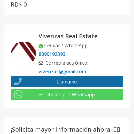
RD$ 0
Vivenzas Real Estate
Celular / WhatsApp
:
8099192393
Correo electrónico
:
vivenzas@gmail.com
Llámame
:
Escribeme por Whatsapp
:
¡Solicita mayor información ahora! 👇🏽