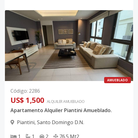
AMUEBLADO
Código
:
2286
US$ 1,500
ALQUILER
AMUEBLADO
Apartamento Alquiler Piantini Amueblado.
Piantini
,
Santo Domingo D.N.
1
1
2
76.5
Mt2