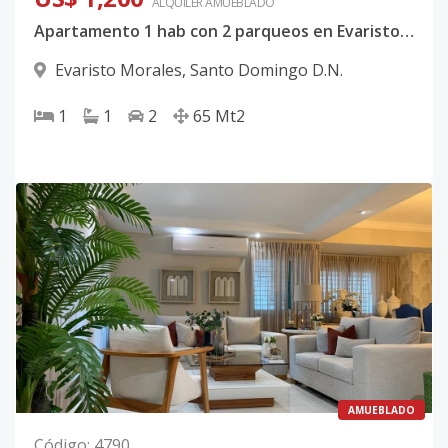
ALQUILER
AMUEBLADO
Apartamento 1 hab con 2 parqueos en Evaristo Morales
Evaristo Morales
,
Santo Domingo D.N.
1
1
2
65
Mt2
AMUEBLADO
Código
:
4790