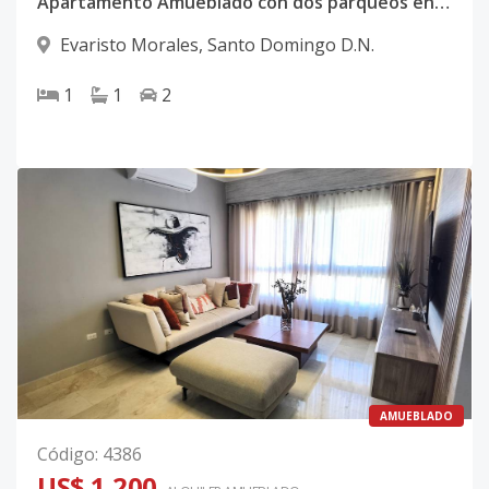
Apartamento Amueblado con dos parqueos en Evaristo Morales
Evaristo Morales
,
Santo Domingo D.N.
1
1
2
AMUEBLADO
Código
:
4386
US$ 1,200