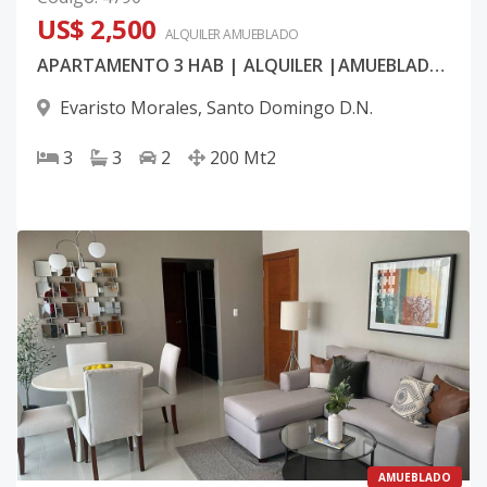
US$ 2,500
ALQUILER
AMUEBLADO
APARTAMENTO 3 HAB | ALQUILER |AMUEBLADO | EVARISTO MORALES
Evaristo Morales
,
Santo Domingo D.N.
3
3
2
200
Mt2
AMUEBLADO