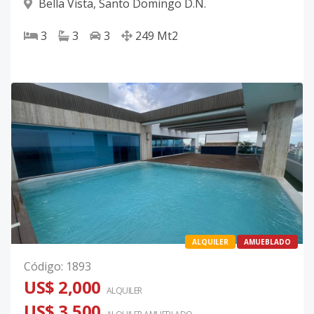
Bella Vista
,
Santo Domingo D.N.
3
3
3
249
Mt2
ALQUILER
AMUEBLADO
Código
:
1893
US$ 2,000
ALQUILER
US$ 3,500