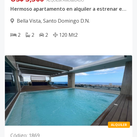
ALQUILER
AMUEBLADO
Hermoso apartamento en alquiler a estrenar en Bella Vista 📍✨
Bella Vista
,
Santo Domingo D.N.
2
2
2
120
Mt2
ALQUILER
Código
:
1869