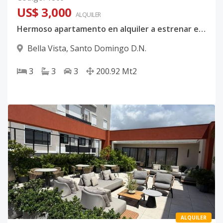
US$ 3,000
ALQUILER
Hermoso apartamento en alquiler a estrenar en Bella Vista 📍✨
Bella Vista
,
Santo Domingo D.N.
3
3
3
200.92
Mt2
ALQUILER