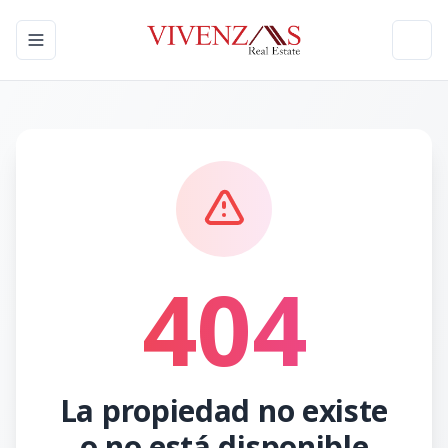
Toggle navigation menu
Toggl
404
La propiedad no existe
o no está disponible