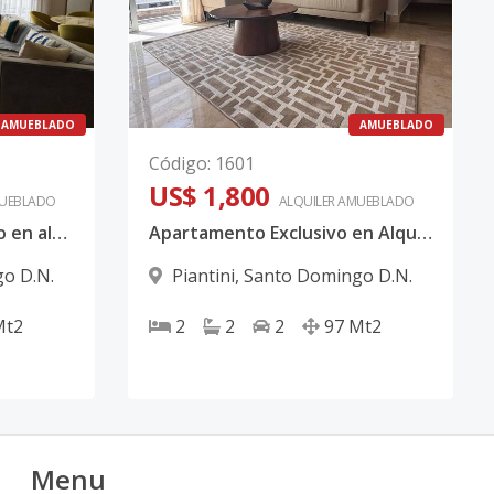
AMUEBLADO
AMUEBLADO
Código
:
1601
US$ 1,800
UEBLADO
ALQUILER
AMUEBLADO
Apartamento amueblado en alquiler en Piantini | 1 habitación
Apartamento Exclusivo en Alquiler en Piantini | Piso Alto con Amenidades
o D.N.
Piantini
,
Santo Domingo D.N.
Mt2
2
2
2
97
Mt2
Menu