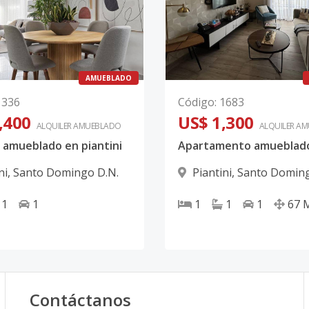
AMUEBLADO
1336
Código
:
1683
,400
US$ 1,300
ALQUILER
AMUEBLADO
ALQUILER
AM
 amueblado en piantini
ni
,
Santo Domingo D.N.
Piantini
,
Santo Doming
1
1
1
1
1
67
Contáctanos