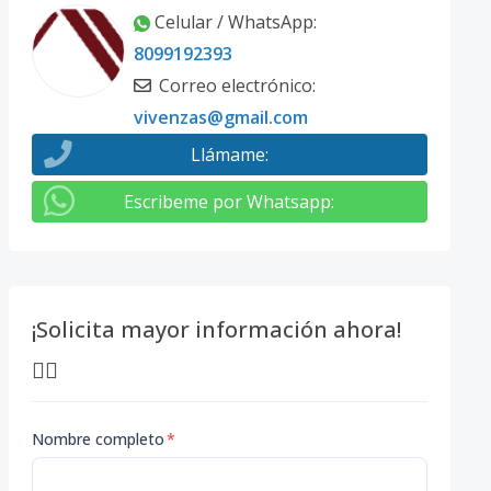
Celular / WhatsApp
:
8099192393
Correo electrónico
:
vivenzas@gmail.com
Llámame
:
Escribeme por Whatsapp
:
¡Solicita mayor información ahora!
👇🏽
Nombre completo
*