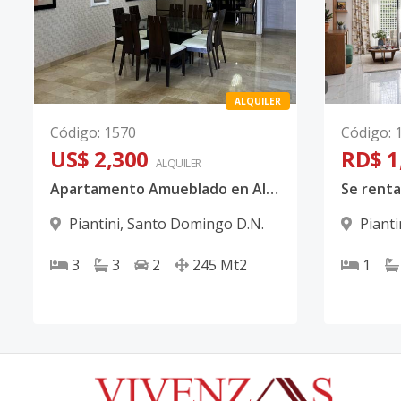
ALQUILER
Código
:
1570
Código
:
US$ 2,300
RD$ 1
ALQUILER
Apartamento Amueblado en Alquiler en Piantini 245 m²
Se renta
Piantini
,
Santo Domingo D.N.
Pianti
3
3
2
245
Mt2
1