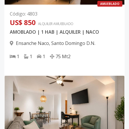
AMUEBLADO
Código
:
4803
US$ 850
ALQUILER
AMUEBLADO
AMOBLADO | 1 HAB | ALQUILER | NACO
Ensanche Naco
,
Santo Domingo D.N.
1
1
1
75
Mt2