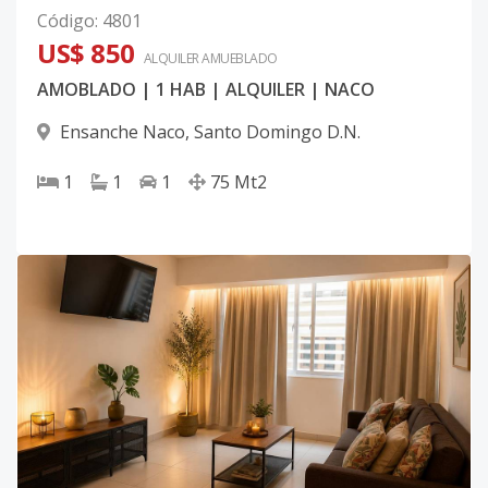
Código
:
4801
US$ 850
ALQUILER
AMUEBLADO
AMOBLADO | 1 HAB | ALQUILER | NACO
Ensanche Naco
,
Santo Domingo D.N.
1
1
1
75
Mt2