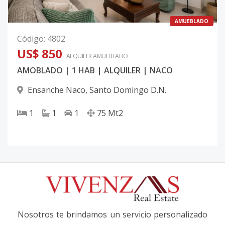
AMUEBLADO
Código
:
4802
US$ 850
ALQUILER
AMUEBLADO
AMOBLADO | 1 HAB | ALQUILER | NACO
Ensanche Naco
,
Santo Domingo D.N.
1
1
1
75
Mt2
Nosotros te brindamos un servicio personalizado