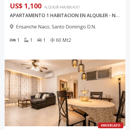
US$ 1,100
ALQUILER
AMUEBLADO
APARTAMENTO 1 HABITACION EN ALQUILER - NACO!
Ensanche Naco
,
Santo Domingo D.N.
1
1
1
60
Mt2
AMUEBLADO