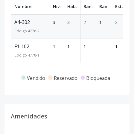
Nombre
Niv.
Hab.
Ban.
Ban.
Est.
m
A4-302
3
3
2
1
2
12
Código
4778
-2
F1-102
1
1
1
-
1
45
Código
4778
-1
Vendido
Reservado
Bloqueada
Amenidades