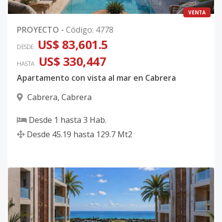
VENTA
PROYECTO
-
Código
:
4778
US$ 83,601.5
DESDE
US$ 330,447
HASTA
Apartamento con vista al mar en Cabrera
Cabrera
,
Cabrera
Desde
1
hasta
3
Hab.
Desde
45.19
hasta
129.7
Mt2