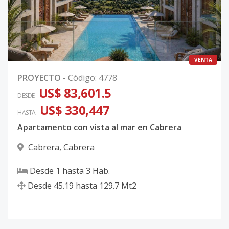
VENTA
PROYECTO
-
Código
:
4778
US$ 83,601.5
DESDE
US$ 330,447
HASTA
Apartamento con vista al mar en Cabrera
Cabrera
,
Cabrera
Desde
1
hasta
3
Hab.
Desde
45.19
hasta
129.7
Mt2