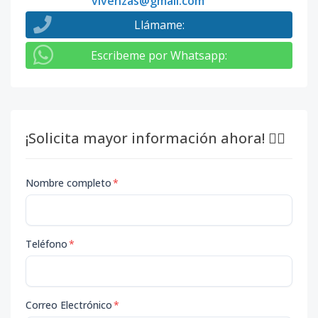
vivenzas@gmail.com
Llámame
:
Escribeme por Whatsapp
:
¡Solicita mayor información ahora! 👇🏽
Nombre completo
*
Teléfono
*
Correo Electrónico
*