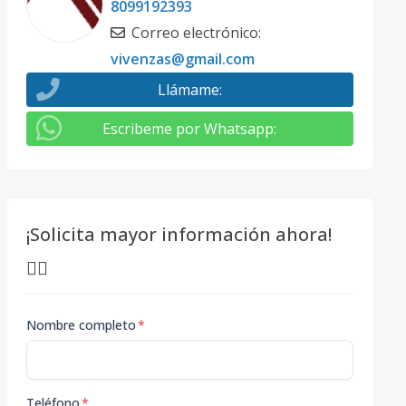
8099192393
Correo electrónico
:
vivenzas@gmail.com
Llámame
:
Escribeme por Whatsapp
:
¡Solicita mayor información ahora!
👇🏽
Nombre completo
*
Teléfono
*