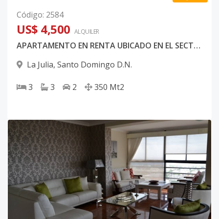
Código
:
2584
US$ 4,500
ALQUILER
APARTAMENTO EN RENTA UBICADO EN EL SECTOR DE LA JULIA
La Julia
,
Santo Domingo D.N.
3
3
2
350
Mt2