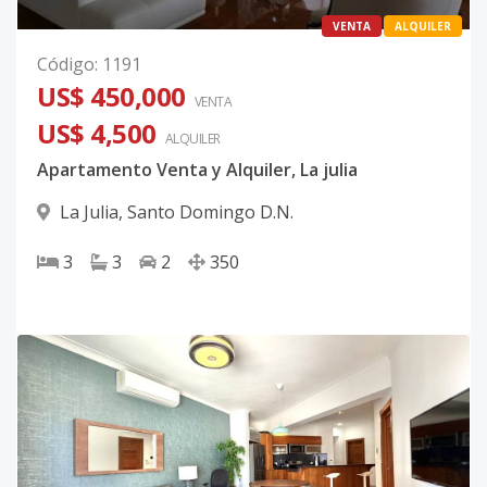
VENTA
ALQUILER
Código
:
1191
US$ 450,000
VENTA
US$ 4,500
ALQUILER
Apartamento Venta y Alquiler, La julia
La Julia
,
Santo Domingo D.N.
3
3
2
350