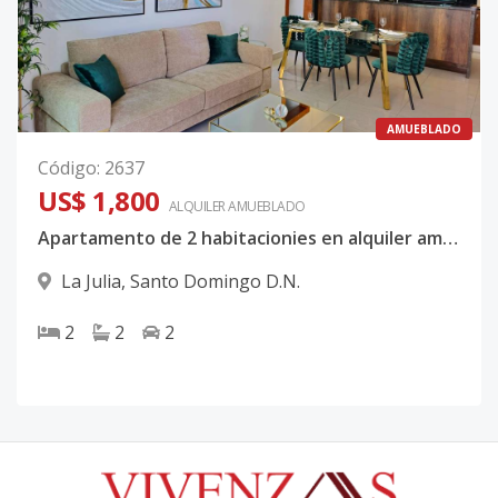
AMUEBLADO
Código
:
2637
US$ 1,800
ALQUILER
AMUEBLADO
Apartamento de 2 habitacionies en alquiler amueblado - La Julia
La Julia
,
Santo Domingo D.N.
2
2
2