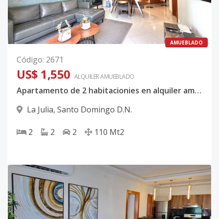
AMUEBLADO
Código
:
2671
US$ 1,550
ALQUILER
AMUEBLADO
Apartamento de 2 habitacionies en alquiler amueblado - La Julia
La Julia
,
Santo Domingo D.N.
2
2
2
110
Mt2