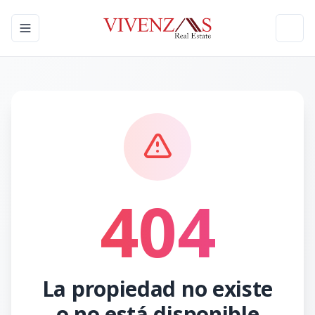
Toggle navigation menu
Toggl
404
La propiedad no existe
o no está disponible