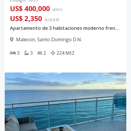
US$ 400,000
VENTA
US$ 2,350
ALQUILER
Apartamento de 3 habitaciones moderno frente al mar, Malecon
Malecon
,
Santo Domingo D.N.
3
3
2
224
Mt2