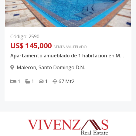
Código
:
2590
US$ 145,000
VENTA AMUEBLADO
Apartamento amueblado de 1 habitacion en Malecon Center
Malecon
,
Santo Domingo D.N.
1
1
1
67
Mt2