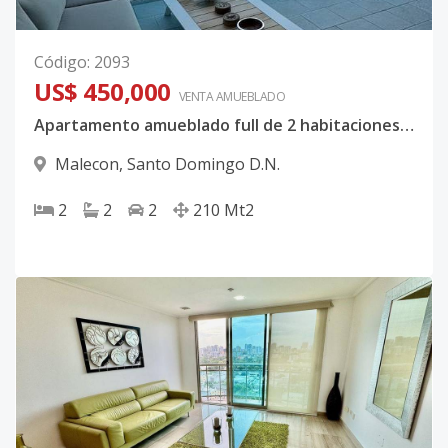
Código
:
2093
US$ 450,000
VENTA AMUEBLADO
Apartamento amueblado full de 2 habitaciones frente al mar, Malecon
Malecon
,
Santo Domingo D.N.
2
2
2
210
Mt2