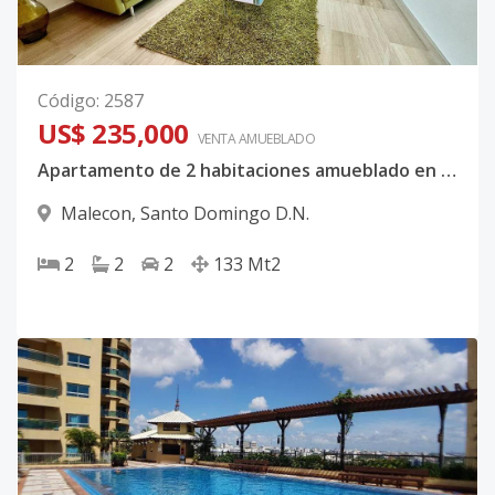
Código
:
2587
US$ 235,000
VENTA AMUEBLADO
Apartamento de 2 habitaciones amueblado en Malecon Center
Malecon
,
Santo Domingo D.N.
2
2
2
133
Mt2