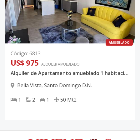
AMUEBLADO
Código
:
6813
US$ 975
ALQUILER
AMUEBLADO
Alquiler de Apartamento amueblado 1 habitación en Bella Vista
Bella Vista
,
Santo Domingo D.N.
1
2
1
50
Mt2