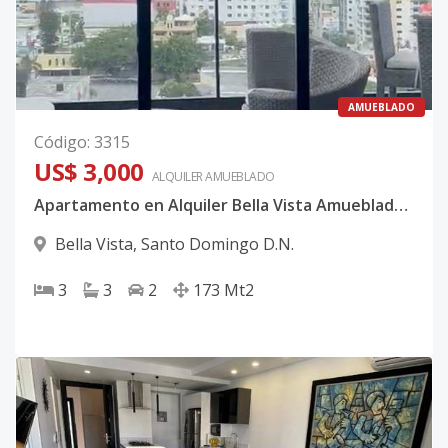
AMUEBLADO
Código
:
3315
US$ 3,000
ALQUILER
AMUEBLADO
Apartamento en Alquiler Bella Vista Amueblado de Tres Habitaciones
Bella Vista
,
Santo Domingo D.N.
3
3
2
173
Mt2