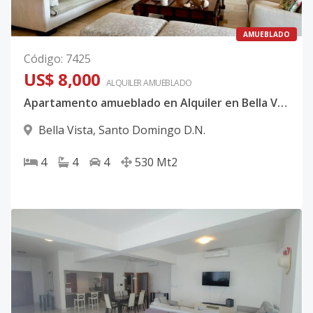
AMUEBLADO
Código
:
7425
US$ 8,000
ALQUILER
AMUEBLADO
Apartamento amueblado en Alquiler en Bella Vista
Bella Vista
,
Santo Domingo D.N.
4
4
4
530
Mt2