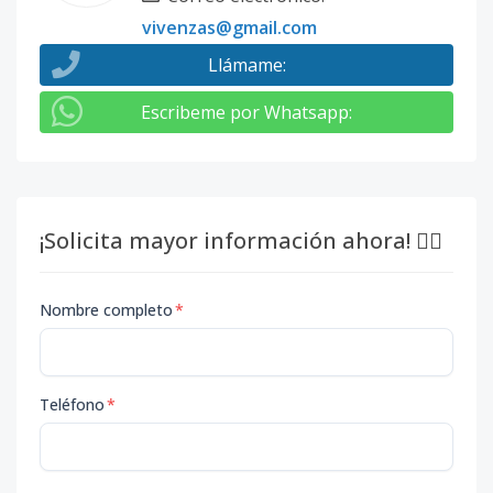
vivenzas@gmail.com
Llámame
:
Escribeme por Whatsapp
:
¡Solicita mayor información ahora! 👇🏽
Nombre completo
*
Teléfono
*