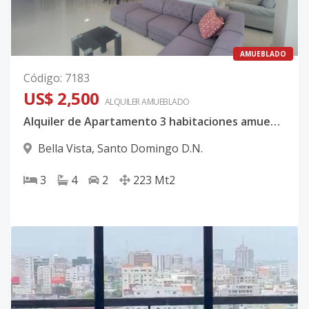
AMUEBLADO
Código
:
7183
US$ 2,500
ALQUILER
AMUEBLADO
Alquiler de Apartamento 3 habitaciones amueblado en Bella Vista
Bella Vista
,
Santo Domingo D.N.
3
4
2
223
Mt2