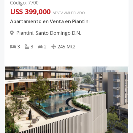
Código
:
7700
US$ 399,000
VENTA AMUEBLADO
Apartamento en Venta en Piantini
Piantini
,
Santo Domingo D.N.
3
3
2
245
Mt2