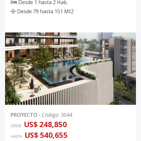
Desde
1
hasta
2
Hab.
Desde
79
hasta
151
Mt2
PROYECTO
-
Código
:
3044
US$ 248,850
DESDE
US$ 540,655
HASTA