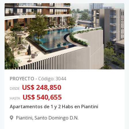
PROYECTO
-
Código
:
3044
US$ 248,850
DESDE
US$ 540,655
HASTA
Apartamentos de 1 y 2 Habs en Piantini
Piantini
,
Santo Domingo D.N.