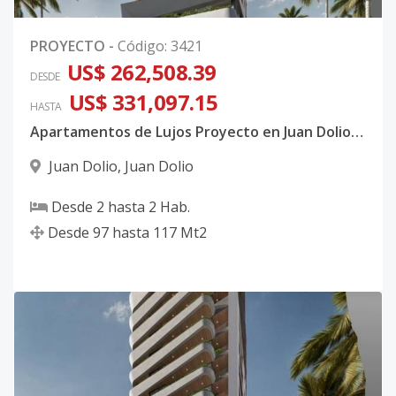
PROYECTO
-
Código
:
3421
US$ 262,508.39
DESDE
US$ 331,097.15
HASTA
Apartamentos de Lujos Proyecto en Juan Dolio San Pedro de Macoris
Juan Dolio
,
Juan Dolio
Desde
2
hasta
2
Hab.
Desde
97
hasta
117
Mt2