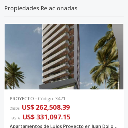
Propiedades Relacionadas
PROYECTO
-
Código
:
3421
US$ 262,508.39
DESDE
US$ 331,097.15
HASTA
Apartamentos de Lujos Proyecto en Juan Dolio San Pedro de Macoris