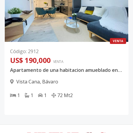
VENTA
Código
:
2912
US$ 190,000
VENTA
Apartamento de una habitacion amueblado en Vista Cana, Bavaro
Vista Cana
,
Bávaro
1
1
1
72
Mt2