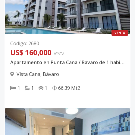
VENTA
Código
:
2680
US$ 160,000
VENTA
Apartamento en Punta Cana / Bavaro de 1 habitación ideal para negocio
Vista Cana
,
Bávaro
1
1
1
66.39
Mt2