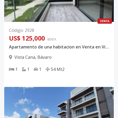
VENTA
Código
:
2928
US$ 125,000
VENTA
Apartamento de una habitacion en Venta en Vista cana, Bavaro Punta cana.
Vista Cana
,
Bávaro
1
1
1
54
Mt2