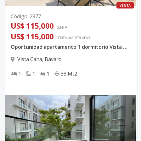
VENTA
Código
:
2877
US$ 115,000
VENTA
US$ 115,000
VENTA AMUEBLADO
Oportunidad apartamento 1 dormitorio Vista Cana
Vista Cana
,
Bávaro
1
1
1
38
Mt2