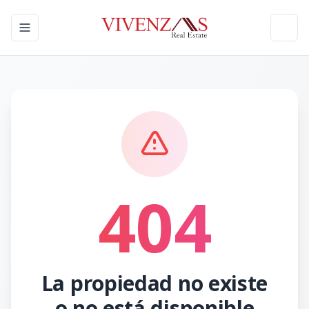
Toggle navigation menu
Toggl
404
La propiedad no existe
o no está disponible