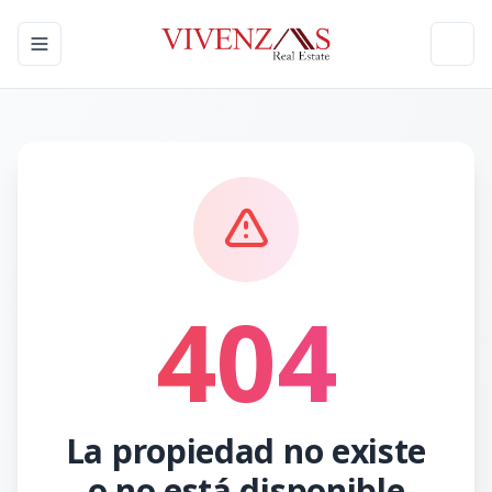
Toggle navigation menu
Toggl
404
La propiedad no existe
o no está disponible