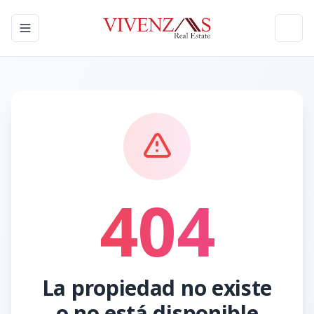
Toggle navigation menu
Toggl
404
La propiedad no existe
o no está disponible