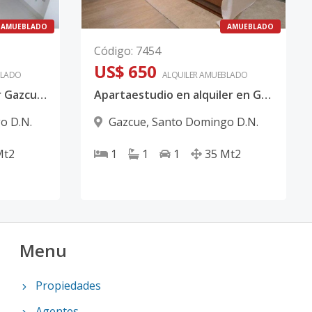
AMUEBLADO
AMUEBLADO
Código
:
7454
US$ 650
LADO
ALQUILER
AMUEBLADO
Apartamento en alquiler Gazcue Santo Domingo
Apartaestudio en alquiler en Gazcue
o D.N.
Gazcue
,
Santo Domingo D.N.
Mt2
1
1
1
35
Mt2
Menu
Propiedades
Agentes