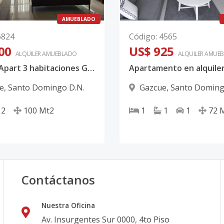
AMUEBLADO
6824
Código
:
4565
00
US$ 925
ALQUILER
AMUEBLADO
ALQUILER
AMUEB
Alquiler Apart 3 habitaciones Gazcue Amueblado
e
,
Santo Domingo D.N.
Gazcue
,
Santo Doming
2
100
Mt2
1
1
1
72
Contáctanos
Nuestra Oficina
Av. Insurgentes Sur 0000, 4to Piso