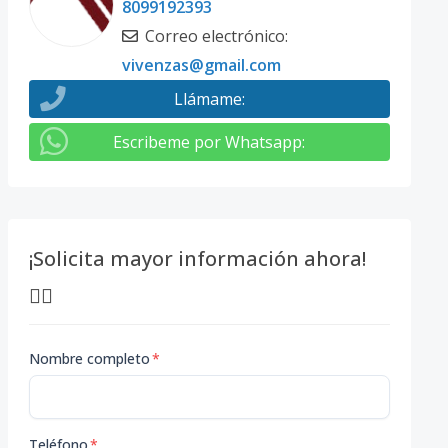
8099192393
Correo electrónico
:
vivenzas@gmail.com
Llámame
:
Escribeme por Whatsapp
:
¡Solicita mayor información ahora!
👇🏽
Nombre completo
*
Teléfono
*