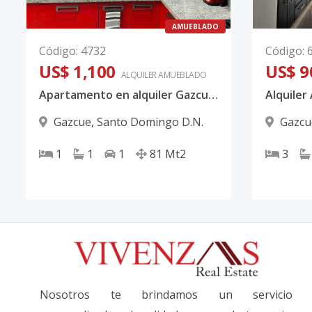
AMUEBLADO
Código
:
4732
Código
:
US$ 1,100
US$ 9
ALQUILER
AMUEBLADO
Apartamento en alquiler Gazcue Santo Domingo
Gazcue
,
Santo Domingo D.N.
Gazcu
1
1
1
81
Mt2
3
Nosotros te brindamos un servicio