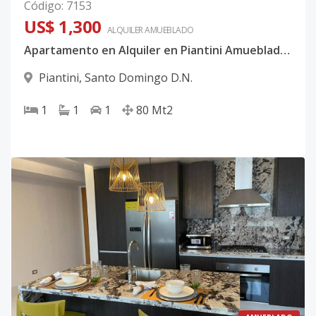
Código
:
7153
US$ 1,300
ALQUILER
AMUEBLADO
Apartamento en Alquiler en Piantini Amueblado de UNA Habitación
Piantini
,
Santo Domingo D.N.
1
1
1
80
Mt2