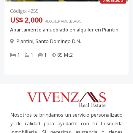
AMUEBLADO
Código
:
4255
US$ 2,000
ALQUILER
AMUEBLADO
Apartamento amueblado en alquiler en Piantini
Piantini
,
Santo Domingo D.N.
1
1
1
85
Mt2
Nosotros te brindamos un servicio personalizado
y de calidad para ayudarte con tu búsqueda
inmobiliaria. Si necesitas asistencia o tienes