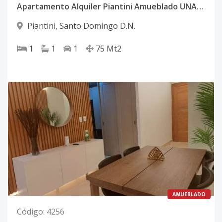
Apartamento Alquiler Piantini Amueblado UNA Habitación
Piantini
,
Santo Domingo D.N.
1
1
1
75
Mt2
AMUEBLADO
Código
:
4256