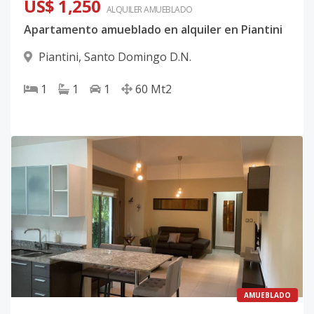
US$ 1,250
ALQUILER
AMUEBLADO
Apartamento amueblado en alquiler en Piantini
Piantini
,
Santo Domingo D.N.
1
1
1
60
Mt2
AMUEBLADO