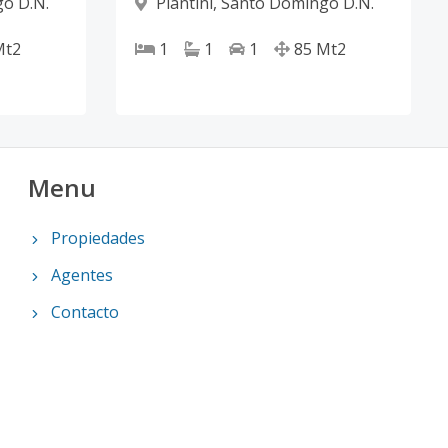
o D.N.
Piantini
,
Santo Domingo D.N.
Mt2
1
1
1
85
Mt2
Menu
Propiedades
Agentes
Contacto