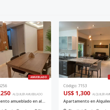
AMUEBLADO
4256
Código
:
7153
,250
US$ 1,300
ALQUILER
AMUEBLADO
ALQUILER
AM
Apartamento amueblado en alquiler en Piantini