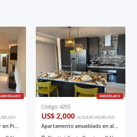
AMUEBLADO
AMUEBLADO
Código
:
4255
US$ 2,000
UEBLADO
ALQUILER
AMUEBLADO
Apartamento en Alquiler en Piantini Amueblado de UNA Habitación
Apartamento amueblado en alquiler en Piantini