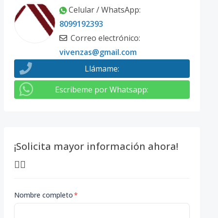
Celular / WhatsApp
:
8099192393
Correo electrónico
:
vivenzas@gmail.com
Llámame
:
Escribeme por Whatsapp
:
¡Solicita mayor información ahora!
👇🏽
Nombre completo
*