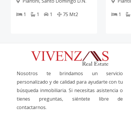
Piantini
,
Santo Domingo D.N.
Pianti
1
1
1
75
Mt2
1
Nosotros te brindamos un servicio
personalizado y de calidad para ayudarte con tu
búsqueda inmobiliaria. Si necesitas asistencia o
tienes preguntas, siéntete libre de
contactarnos.