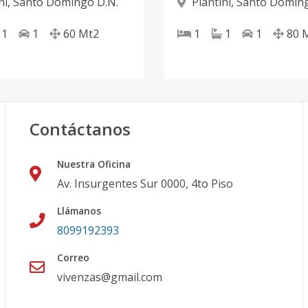
ni
,
Santo Domingo D.N.
Piantini
,
Santo Doming
1
1
60
Mt2
1
1
1
80
Contáctanos
Nuestra Oficina
Av. Insurgentes Sur 0000, 4to Piso
Llámanos
8099192393
Correo
vivenzas@gmail.com