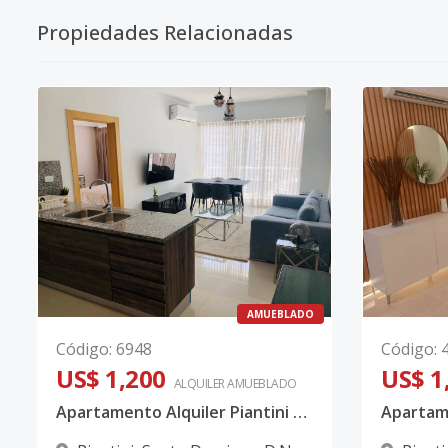
Propiedades Relacionadas
AMUEBLADO
Código
:
6948
Código
:
US$ 1,200
US$ 1
ALQUILER
AMUEBLADO
Apartamento Alquiler Piantini Amueblado UNA Habitación