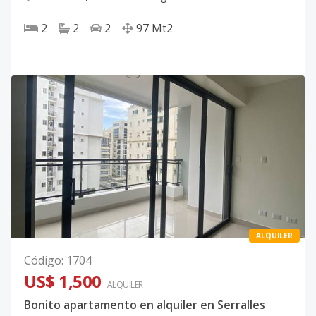
2
2
2
97
Mt2
ALQUILER
Código
:
1704
US$ 1,500
ALQUILER
Bonito apartamento en alquiler en Serralles