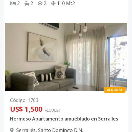
2
2
2
110
Mt2
ALQUILER
Código
:
1703
US$ 1,500
ALQUILER
Hermoso Apartamento amueblado en Serralles
Serrallés
,
Santo Domingo D.N.