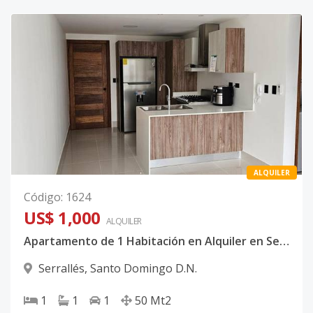
ALQUILER
Código
:
1624
US$ 1,000
ALQUILER
Apartamento de 1 Habitación en Alquiler en Serrallés | Torre Moderna
Serrallés
,
Santo Domingo D.N.
1
1
1
50
Mt2