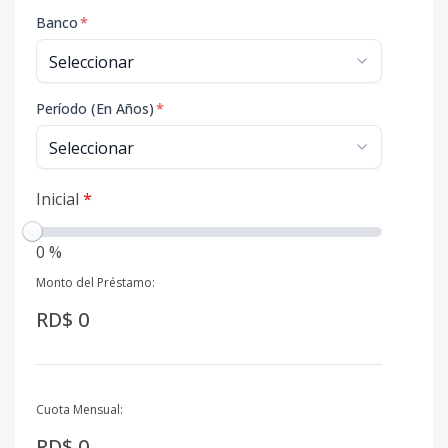
Banco
*
Período (En Años)
*
Inicial
*
0 %
Monto del Préstamo:
RD$ 0
Cuota Mensual:
RD$ 0