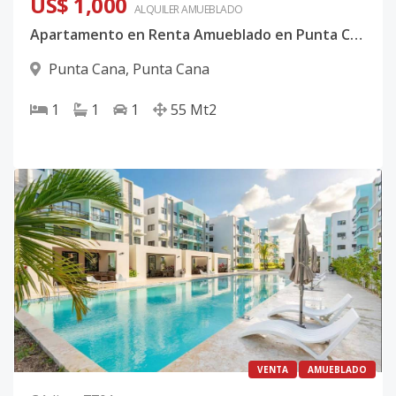
US$ 1,000
ALQUILER
AMUEBLADO
Apartamento en Renta Amueblado en Punta Cana, Solo para Adultos
Punta Cana
,
Punta Cana
1
1
1
55
Mt2
VENTA
AMUEBLADO