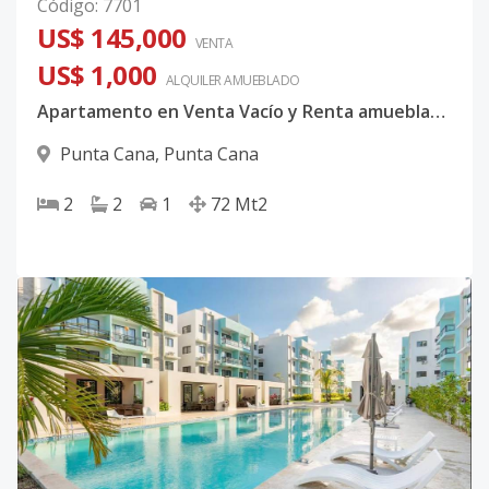
Código
:
7701
US$ 145,000
VENTA
US$ 1,000
ALQUILER
AMUEBLADO
Apartamento en Venta Vacío y Renta amueblado en Epic Punta Cana
Punta Cana
,
Punta Cana
2
2
1
72
Mt2