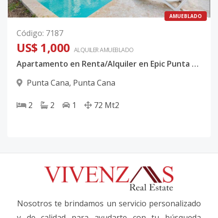
AMUEBLADO
Código
:
7187
US$ 1,000
ALQUILER
AMUEBLADO
Apartamento en Renta/Alquiler en Epic Punta Cana Amueblado
Punta Cana
,
Punta Cana
2
2
1
72
Mt2
Nosotros te brindamos un servicio personalizado
y de calidad para ayudarte con tu búsqueda