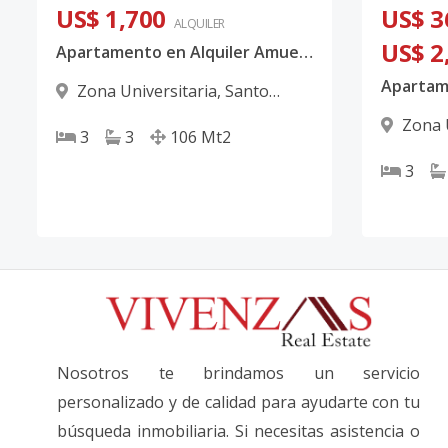
US$ 1,700
US$ 3
ALQUILER
US$ 2
Apartamento en Alquiler Amueblado de Tres Habitaciones
Zona Universitaria
,
Santo
Domingo D.N.
Zona 
3
3
106
Mt2
Domingo
3
Nosotros te brindamos un servicio
personalizado y de calidad para ayudarte con tu
búsqueda inmobiliaria. Si necesitas asistencia o