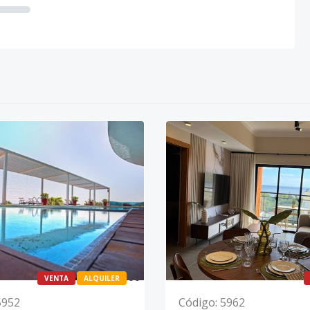
0
0
VENTA
ALQUILER
5952
Código
:
5962