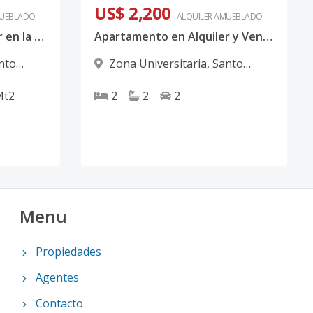
US$ 2,200
UEBLADO
ALQUILER
AMUEBLADO
Apartamento en Alquiler en la Zona Universitaria
Apartamento en Alquiler y Venta en el Malecon, con Balcón
nto
Zona Universitaria
,
Santo
Domingo D.N.
Mt2
2
2
2
Menu
Propiedades
Agentes
Contacto