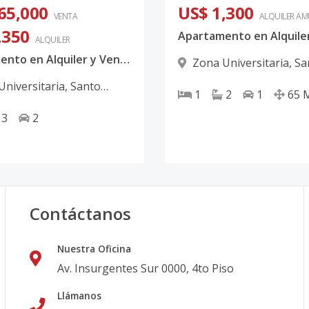
65,000
US$ 1,300
VENTA
ALQUILER
AM
,350
ALQUILER
Apartamento en Alquiler y Venta en el Malecon, con Balcón
Zona Universitaria
,
Sa
Domingo D.N.
Universitaria
,
Santo
1
2
1
65
 D.N.
3
2
Contáctanos
Nuestra Oficina
Av. Insurgentes Sur 0000, 4to Piso
Llámanos