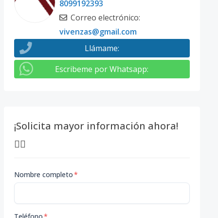
8099192393
Correo electrónico
:
vivenzas@gmail.com
Llámame
:
Escribeme por Whatsapp
:
¡Solicita mayor información ahora!
👇🏽
Nombre completo
*
Teléfono
*