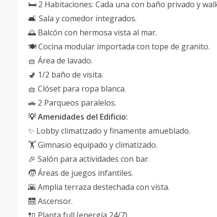
🛏️ 2 Habitaciones: Cada una con baño privado y walk
🛋️ Sala y comedor integrados.
🌅 Balcón con hermosa vista al mar.
🍽 Cocina modular importada con tope de granito.
🧺 Área de lavado.
🚽 1/2 baño de visita.
🧺 Clóset para ropa blanca.
🚗 2 Parqueos paralelos.
💡 Amenidades del Edificio:
✨ Lobby climatizado y finamente amueblado.
🏋️ Gimnasio equipado y climatizado.
🎉 Salón para actividades con bar.
🧒 Áreas de juegos infantiles.
🌇 Amplia terraza destechada con vista.
🛗 Ascensor.
🔌 Planta full (energía 24/7).