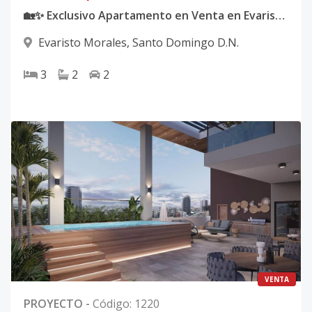
🏡✨ Exclusivo Apartamento en Venta en Evaristo Morales ✨🏡
Evaristo Morales
,
Santo Domingo D.N.
3
2
2
VENTA
PROYECTO
-
Código
:
1220