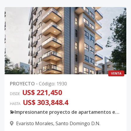
VENTA
PROYECTO
-
Código
:
1930
US$ 221,450
DESDE
US$ 303,848.4
HASTA
💫Impresionante proyecto de apartamentos en Evaristo Morales📍💫
Evaristo Morales
,
Santo Domingo D.N.