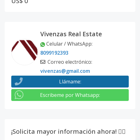
US$ 0
Vivenzas Real Estate
Celular / WhatsApp
:
8099192393
Correo electrónico
:
vivenzas@gmail.com
Llámame
:
Escribeme por Whatsapp
:
¡Solicita mayor información ahora! 👇🏽