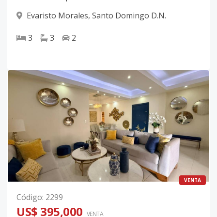
Evaristo Morales
,
Santo Domingo D.N.
3
3
2
VENTA
Código
:
2299
US$ 395,000
VENTA