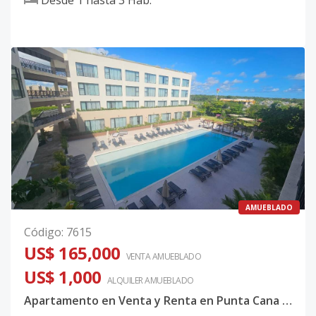
Desde
1
hasta
3
Hab.
AMUEBLADO
Código
:
7615
US$ 165,000
VENTA AMUEBLADO
US$ 1,000
ALQUILER
AMUEBLADO
Apartamento en Venta y Renta en Punta Cana ( Single One)