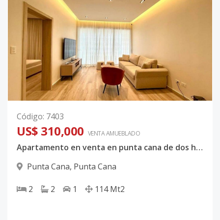
Código
:
7403
US$ 310,000
VENTA AMUEBLADO
Apartamento en venta en punta cana de dos habitaciones
Punta Cana
,
Punta Cana
2
2
1
114
Mt2