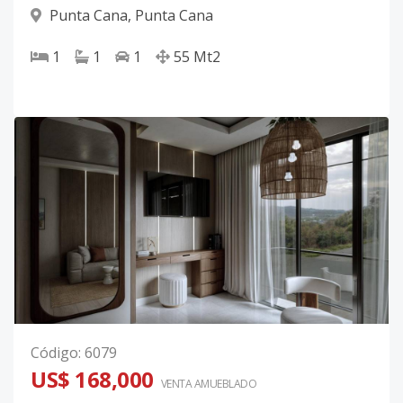
Punta Cana
,
Punta Cana
1
1
1
55
Mt2
Código
:
6079
US$ 168,000
VENTA AMUEBLADO