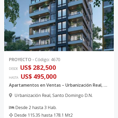
PROYECTO
-
Código
:
4670
US$ 282,500
DESDE
US$ 495,000
HASTA
Apartamentos en Ventas – Urbanización Real, Santo Domingo D.N.
Urbanización Real
,
Santo Domingo D.N.
Desde
2
hasta
3
Hab.
Desde
115.35
hasta
178.1
Mt2