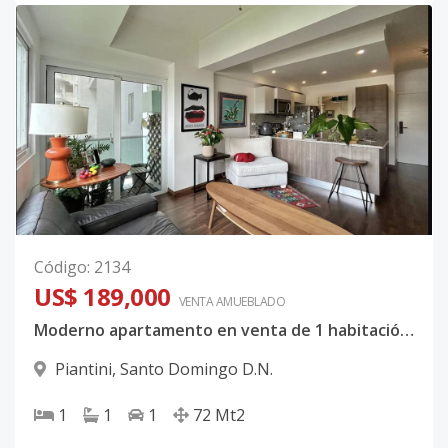
Código
:
2134
US$ 189,000
VENTA AMUEBLADO
Moderno apartamento en venta de 1 habitación en calle tranquila en Piantini
Piantini
,
Santo Domingo D.N.
1
1
1
72
Mt2