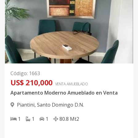
Código
:
1663
US$ 210,000
VENTA AMUEBLADO
Apartamento Moderno Amueblado en Venta
Piantini
,
Santo Domingo D.N.
1
1
1
80.8
Mt2