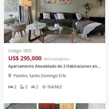
Código
:
1875
US$ 295,000
VENTA AMUEBLADO
Apartamento Amueblado de 2 Habitaciones en Venta en Piantini, Santo Domingo
Piantini
,
Santo Domingo D.N.
2
2
2
164
Mt2