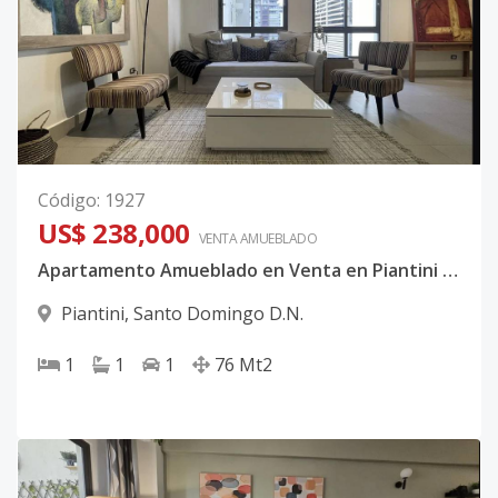
Código
:
1927
US$ 238,000
VENTA AMUEBLADO
Apartamento Amueblado en Venta en Piantini Santo Domingo | 1 Habitación | Torre Moderna con Amenidades Descubre este exclusivo apartamento amueblado en venta en Piantini, Santo Domingo, ideal para quienes buscan vivir o invertir en una de las zonas más demandadas del Distrito Nacional.
Piantini
,
Santo Domingo D.N.
1
1
1
76
Mt2