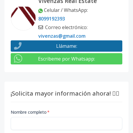
Vivenzas Real Estate
Celular / WhatsApp
:
8099192393
Correo electrónico
:
vivenzas@gmail.com
Llámame
:
Escribeme por Whatsapp
:
¡Solicita mayor información ahora! 👇🏽
Nombre completo
*