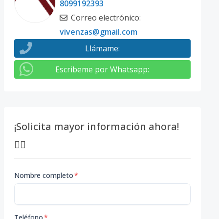
8099192393
Correo electrónico
:
vivenzas@gmail.com
Llámame
:
Escribeme por Whatsapp
:
¡Solicita mayor información ahora!
👇🏽
Nombre completo
*
Teléfono
*