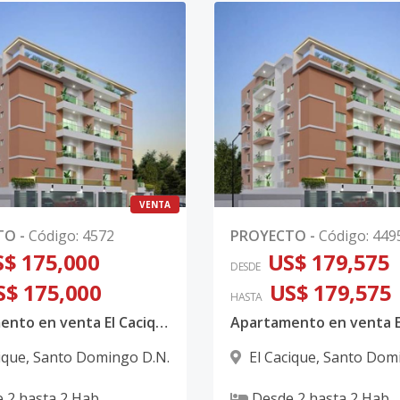
VENTA
TO
-
Código
:
4572
PROYECTO
-
Código
:
449
$ 175,000
US$ 179,575
DESDE
S$ 175,000
US$ 179,575
HASTA
Apartamento en venta El Cacique Santo Domingo
ique
,
Santo Domingo D.N.
El Cacique
,
Santo Domi
e
2
hasta
2
Hab.
Desde
2
hasta
2
Hab.