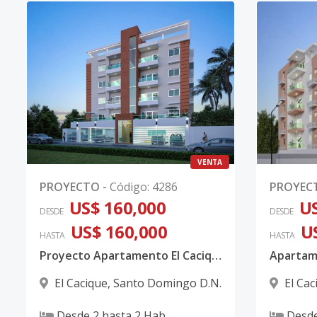
VENTA
PROYECTO
-
Código
:
4286
PROYEC
US$ 160,000
US
DESDE
DESDE
US$ 160,000
U
HASTA
HASTA
Proyecto Apartamento El Cacique
El Cacique
,
Santo Domingo D.N.
El Cac
Desde
2
hasta
2
Hab.
Desd