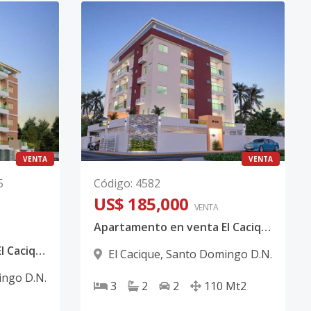
VENTA
VENTA
5
Código
:
4582
US$ 185,000
VENTA
Apartamento en venta El Cacique Santo Domingo
Apartamento en venta El Cacique Santo Domingo
El Cacique
,
Santo Domingo D.N.
ngo D.N.
3
2
2
110
Mt2