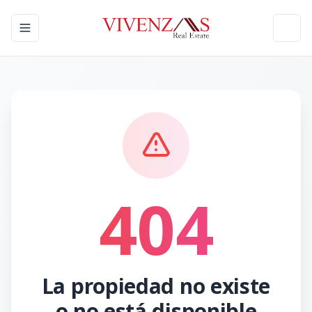
Toggle navigation menu
Toggl
404
La propiedad no existe
o no está disponible