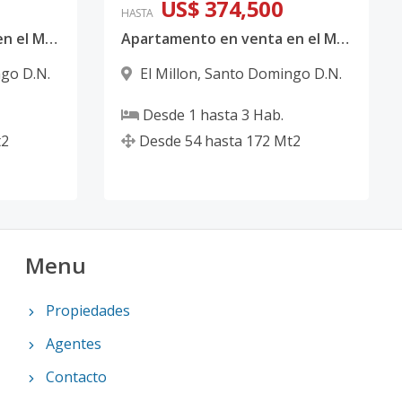
US$ 374,500
HASTA
Apartamento en venta en el Millón
Apartamento en venta en el Millón
go D.N.
El Millon
,
Santo Domingo D.N.
Desde
1
hasta
3
Hab.
2
Desde
54
hasta
172
Mt2
Menu
Propiedades
Agentes
Contacto