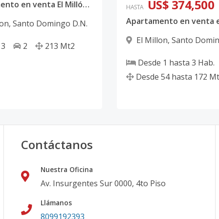
US$ 374,500
Apartamento en venta El Millón Santo Domingo
HASTA
lon
,
Santo Domingo D.N.
El Millon
,
Santo Domin
3
2
213
Mt2
Desde
1
hasta
3
Hab.
Desde
54
hasta
172
Mt
Contáctanos
Nuestra Oficina
Av. Insurgentes Sur 0000, 4to Piso
Llámanos
8099192393