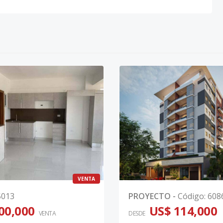
VENTA
5013
PROYECTO
-
Código
:
608
00,000
US$ 114,000
VENTA
DESDE