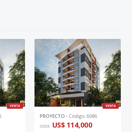
VENTA
VENTA
6
PROYECTO
-
Código
:
6086
US$ 114,000
DESDE