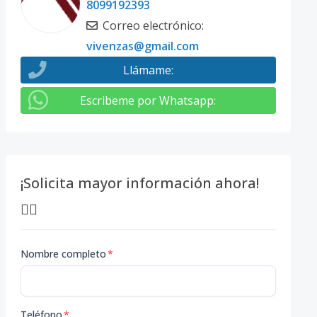
8099192393
Correo electrónico
:
vivenzas@gmail.com
Llámame
:
Escribeme por Whatsapp
:
¡Solicita mayor información ahora!
👇🏽
Nombre completo
*
Teléfono
*