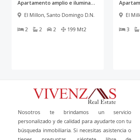
Apartamento amplio e iluminado en venta en El Millon
El Millon
,
Santo Domingo D.N.
El Mil
2
2
2
199
Mt2
3
Nosotros te brindamos un servicio
personalizado y de calidad para ayudarte con tu
búsqueda inmobiliaria. Si necesitas asistencia o
tienes preguntas, siéntete libre de