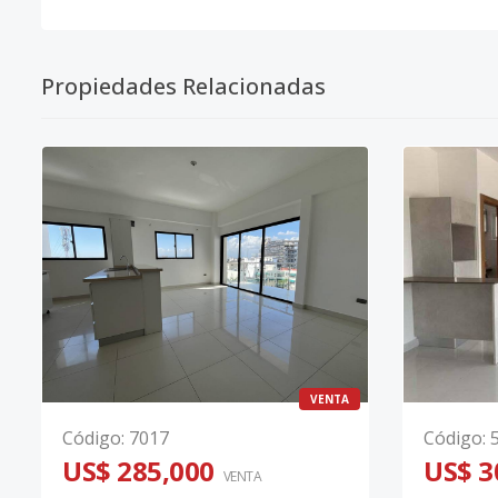
Propiedades Relacionadas
VENTA
Código
:
7017
Código
:
US$ 285,000
US$ 3
VENTA