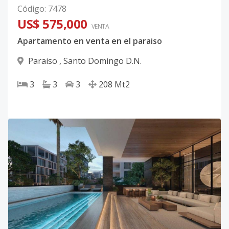
Código
:
7478
US$ 575,000
VENTA
Apartamento en venta en el paraiso
Paraiso
,
Santo Domingo D.N.
3
3
3
208
Mt2