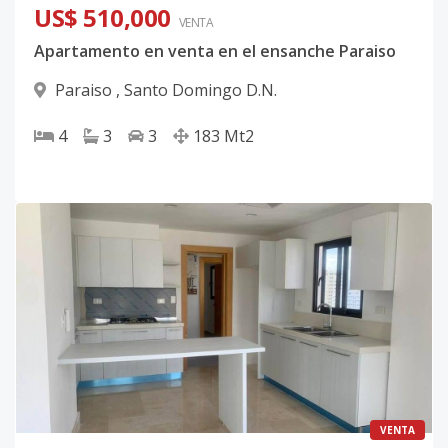
US$ 510,000
VENTA
Apartamento en venta en el ensanche Paraiso
Paraiso
,
Santo Domingo D.N.
4
3
3
183
Mt2
VENTA