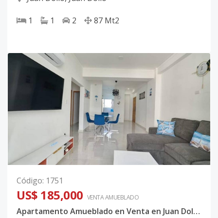
1
1
2
87
Mt2
Código
:
1751
US$ 185,000
VENTA AMUEBLADO
Apartamento Amueblado en Venta en Juan Dolio, Tupey Juan Dolio