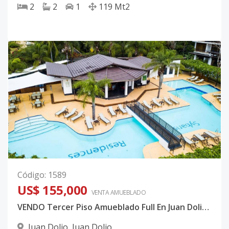
2
2
1
119
Mt2
Código
:
1589
US$ 155,000
VENTA AMUEBLADO
VENDO Tercer Piso Amueblado Full En Juan Dolio Sybaris Residence CODIGO: PD451
Juan Dolio
,
Juan Dolio