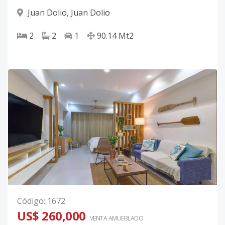
Juan Dolio
,
Juan Dolio
2
2
1
90.14
Mt2
Código
:
1672
US$ 260,000
VENTA AMUEBLADO