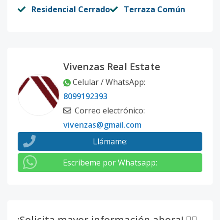
Residencial Cerrado
Terraza Común
Vivenzas Real Estate
Celular / WhatsApp
:
8099192393
Correo electrónico
:
vivenzas@gmail.com
Llámame
:
Escribeme por Whatsapp
:
¡Solicita mayor información ahora! 👇🏽