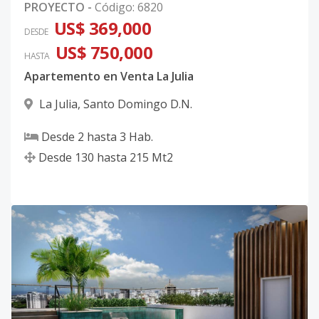
PROYECTO
-
Código
:
6820
US$ 369,000
DESDE
US$ 750,000
HASTA
Apartemento en Venta La Julia
La Julia
,
Santo Domingo D.N.
Desde
2
hasta
3
Hab.
Desde
130
hasta
215
Mt2