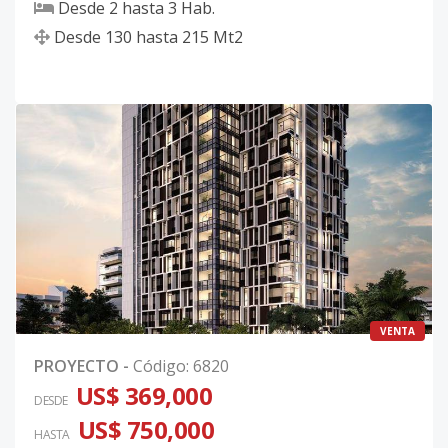
Desde
2
hasta
3
Hab.
Desde
130
hasta
215
Mt2
VENTA
PROYECTO
-
Código
:
6820
US$ 369,000
DESDE
US$ 750,000
HASTA