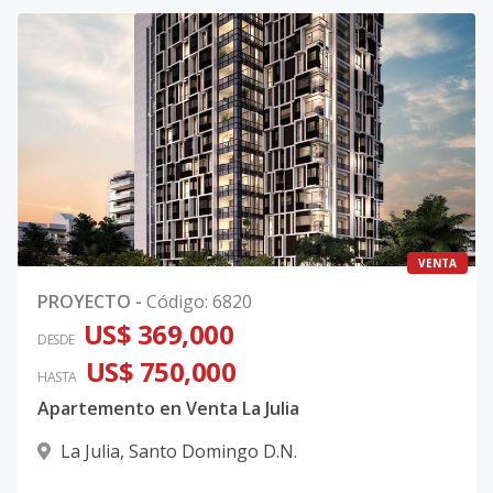
VENTA
PROYECTO
-
Código
:
6820
US$ 369,000
DESDE
US$ 750,000
HASTA
Apartemento en Venta La Julia
La Julia
,
Santo Domingo D.N.