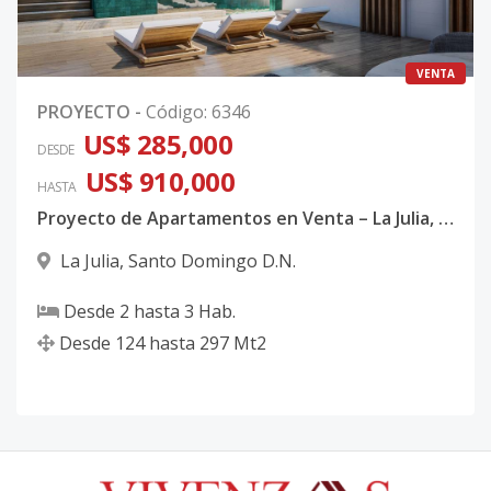
VENTA
PROYECTO
-
Código
:
6346
US$ 285,000
DESDE
US$ 910,000
HASTA
Proyecto de Apartamentos en Venta – La Julia, Santo Domingo
La Julia
,
Santo Domingo D.N.
Desde
2
hasta
3
Hab.
Desde
124
hasta
297
Mt2