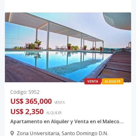
0
0
VENTA
ALQUILER
Código
:
5952
US$ 365,000
VENTA
US$ 2,350
ALQUILER
Apartamento en Alquiler y Venta en el Malecon, con Balcón
Zona Universitaria
,
Santo Domingo D.N.