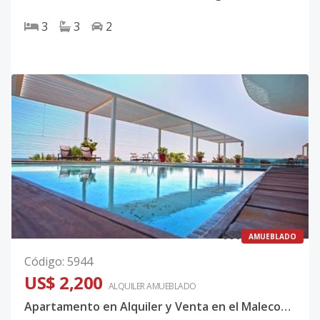
3
3
2
0
0
0
AMUEBLADO
Código
:
5944
US$ 2,200
ALQUILER
AMUEBLADO
Apartamento en Alquiler y Venta en el Malecon, con Balcón