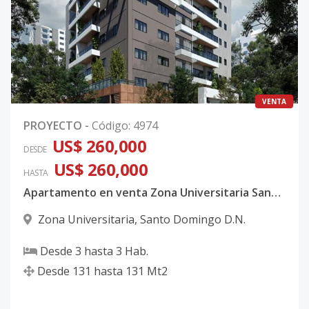
VENTA
PROYECTO
-
Código
:
4974
US$ 260,000
DESDE
US$ 260,000
HASTA
Apartamento en venta Zona Universitaria Santo Domingo
Zona Universitaria
,
Santo Domingo D.N.
Desde
3
hasta
3
Hab.
Desde
131
hasta
131
Mt2