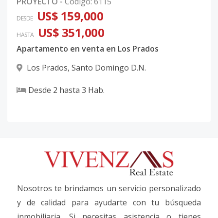
PROYECTO
-
Código
:
6115
US$ 159,000
DESDE
US$ 351,000
HASTA
Apartamento en venta en Los Prados
Los Prados
,
Santo Domingo D.N.
Desde
2
hasta
3
Hab.
Nosotros te brindamos un servicio personalizado
y de calidad para ayudarte con tu búsqueda
inmobiliaria. Si necesitas asistencia o tienes