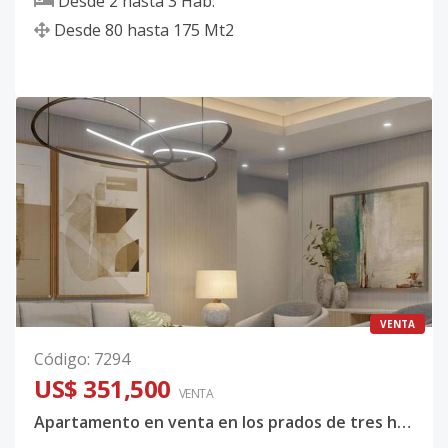
Desde
2
hasta
3
Hab.
Desde
80
hasta
175
Mt2
VENTA
Código
:
7294
US$ 351,500
VENTA
Apartamento en venta en los prados de tres habitaciones