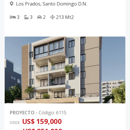
Los Prados
,
Santo Domingo D.N.
3
3
2
213
Mt2
0
PROYECTO
-
Código
:
6115
US$ 159,000
DESDE