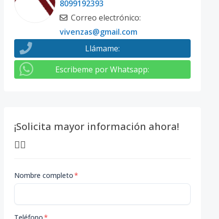
8099192393
Correo electrónico
:
vivenzas@gmail.com
Llámame
:
Escribeme por Whatsapp
:
¡Solicita mayor información ahora!
👇🏽
Nombre completo
*
Teléfono
*