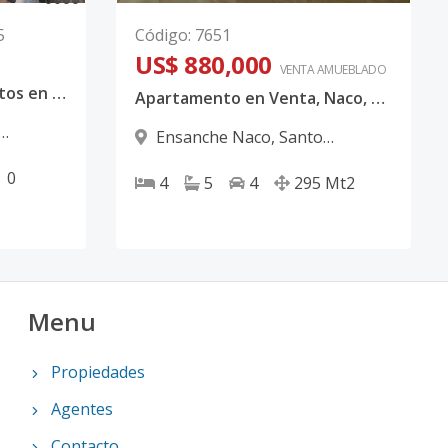
5
Código
:
7651
US$ 880,000
VENTA AMUEBLADO
Proyecto de Apartamentos en Venta en Naco
Apartamento en Venta, Naco, D.N.
Ensanche Naco
,
Santo
Domingo D.N.
0
4
5
4
295
Mt2
Menu
Propiedades
Agentes
Contacto