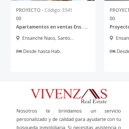
PROYECTO
-
Código
:
3341
PROYEC
0
0
0
0
Apartamentos en ventas Ens. Naco
Ensanche Naco
,
Santo
Ensan
Domingo D.N.
Domingo
Desde
hasta
Hab.
Desd
Nosotros te brindamos un servicio
personalizado y de calidad para ayudarte con tu
búsqueda inmobiliaria. Si necesitas asistencia o