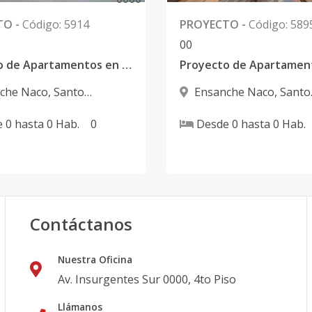
TO
-
Código
:
5914
PROYECTO
-
Código
:
589
0
0
Proyecto de Apartamentos en Venta en Torre de Lujo Eco Friendly
che Naco
,
Santo
Ensanche Naco
,
Santo
 D.N.
Domingo D.N.
e
0
hasta
0
Hab.
0
Desde
0
hasta
0
Hab.
Contáctanos
Nuestra Oficina
Av. Insurgentes Sur 0000, 4to Piso
Llámanos