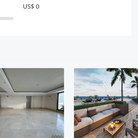
US$ 0
0
0
0
0