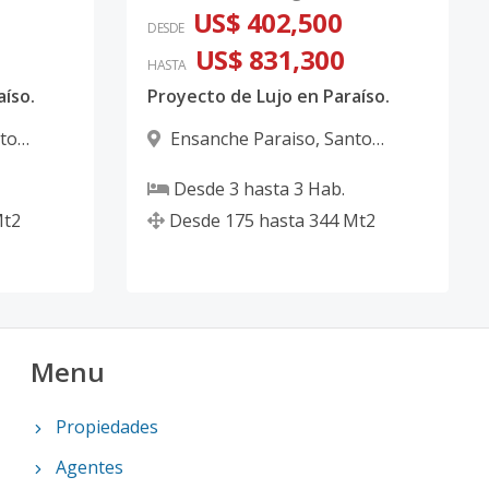
US$ 402,500
DESDE
US$ 831,300
HASTA
aíso.
Proyecto de Lujo en Paraíso.
to
Ensanche Paraiso
,
Santo
Domingo D.N.
Desde
3
hasta
3
Hab.
t2
Desde
175
hasta
344
Mt2
Menu
Propiedades
Agentes