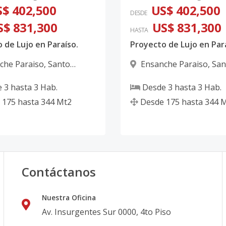
$ 402,500
US$ 402,500
DESDE
S$ 831,300
US$ 831,300
HASTA
 de Lujo en Paraíso.
Proyecto de Lujo en Par
che Paraiso
,
Santo
Ensanche Paraiso
,
San
 D.N.
Domingo D.N.
e
3
hasta
3
Hab.
Desde
3
hasta
3
Hab.
175
hasta
344
Mt2
Desde
175
hasta
344
M
Contáctanos
Nuestra Oficina
Av. Insurgentes Sur 0000, 4to Piso