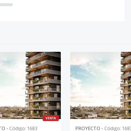
VENTA
TO
-
Código
:
1683
PROYECTO
-
Código
:
168