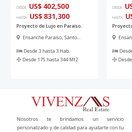
US$ 402,500
US
DESDE
DESDE
US$ 831,300
U
HASTA
HASTA
Proyecto de Lujo en Paraíso.
Proyecto
Ensanche Paraiso
,
Santo
Ensan
Domingo D.N.
Domingo
Desde
3
hasta
3
Hab.
Desd
Desde
175
hasta
344
Mt2
Desde
Nosotros te brindamos un servicio
personalizado y de calidad para ayudarte con tu