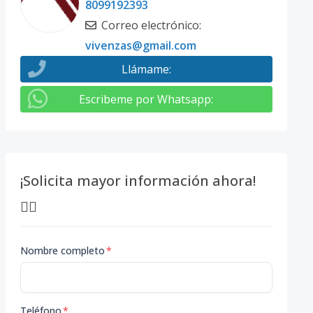
8099192393
Correo electrónico
:
vivenzas@gmail.com
Llámame
:
Escribeme por Whatsapp
:
¡Solicita mayor información ahora!
👇🏽
Nombre completo
*
Teléfono
*