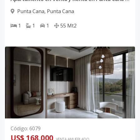
Punta Cana
,
Punta Cana
1
1
1
55
Mt2
Código
:
6079
US$ 168,000
VENTA AMUEBLADO