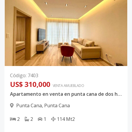
Código
:
7403
US$ 310,000
VENTA AMUEBLADO
Apartamento en venta en punta cana de dos habitaciones
Punta Cana
,
Punta Cana
2
2
1
114
Mt2