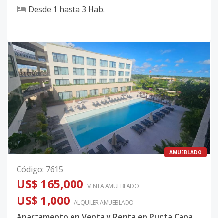
Desde
1
hasta
3
Hab.
AMUEBLADO
Código
:
7615
US$ 165,000
VENTA AMUEBLADO
US$ 1,000
ALQUILER
AMUEBLADO
Apartamento en Venta y Renta en Punta Cana ( Single One)