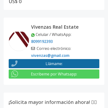
US$ 0
Vivenzas Real Estate
Celular / WhatsApp
:
8099192393
Correo electrónico
:
vivenzas@gmail.com
Llámame
:
Escribeme por Whatsapp
:
¡Solicita mayor información ahora! 👇🏽