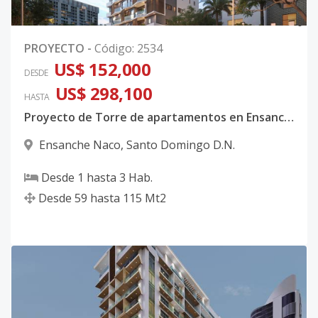
0
PROYECTO
-
Código
:
2534
US$ 152,000
DESDE
US$ 298,100
HASTA
Proyecto de Torre de apartamentos en Ensanche Naco, Airbnb Friendly
Ensanche Naco
,
Santo Domingo D.N.
Desde
1
hasta
3
Hab.
Desde
59
hasta
115
Mt2