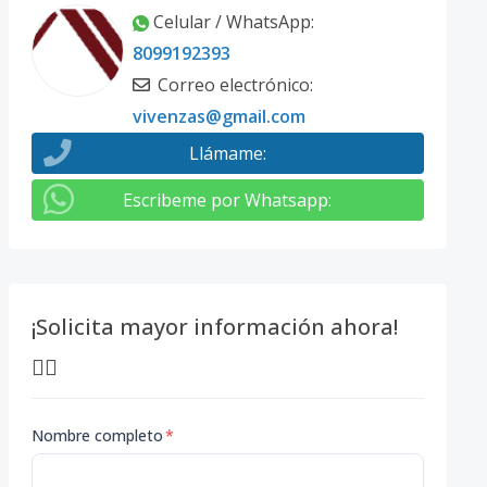
Celular / WhatsApp
:
8099192393
Correo electrónico
:
vivenzas@gmail.com
Llámame
:
Escribeme por Whatsapp
:
¡Solicita mayor información ahora!
👇🏽
Nombre completo
*