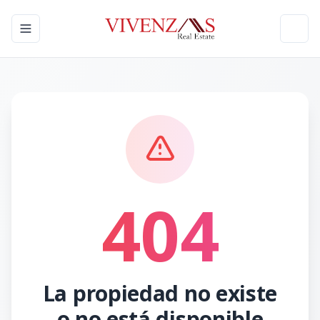
Toggle navigation menu
Toggl
404
La propiedad no existe
o no está disponible