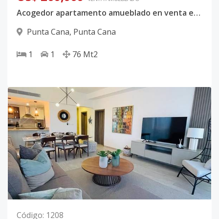
Acogedor apartamento amueblado en venta en Cana Bay
Punta Cana
,
Punta Cana
1
1
76
Mt2
Código
:
1208