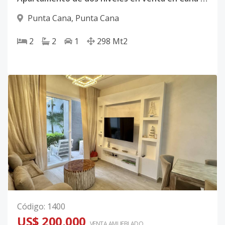
Punta Cana
,
Punta Cana
2
2
1
298
Mt2
Código
:
1400
US$ 200,000
VENTA AMUEBLADO