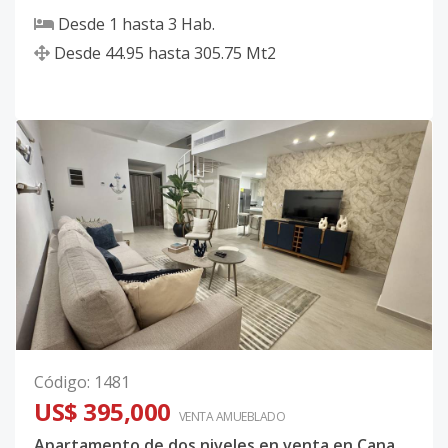
Desde
1
hasta
3
Hab.
Desde
44.95
hasta
305.75
Mt2
Código
:
1481
US$ 395,000
VENTA AMUEBLADO
Apartamento de dos niveles en venta en Cana Bay