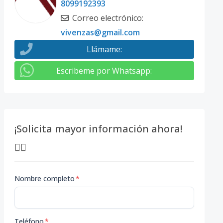
8099192393
Correo electrónico
:
vivenzas@gmail.com
Llámame
:
Escribeme por Whatsapp
:
¡Solicita mayor información ahora!
👇🏽
Nombre completo
*
Teléfono
*