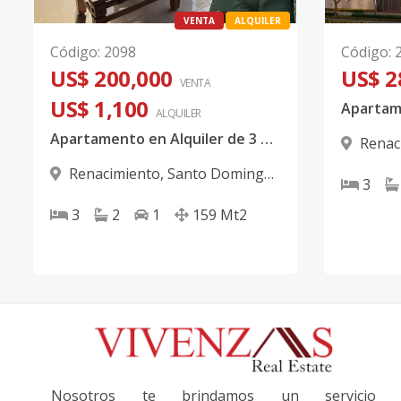
VENTA
ALQUILER
Código
:
2098
Código
:
US$ 200,000
US$ 2
VENTA
US$ 1,100
Apartam
ALQUILER
Apartamento en Alquiler de 3 Habitaciones en Renacimiento | 159 m² | US$1,100
Renac
D.N.
Renacimiento
,
Santo Domingo
3
D.N.
3
2
1
159
Mt2
Nosotros te brindamos un servicio