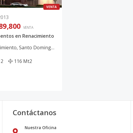
VENTA
2013
89,800
VENTA
entos en Renacimiento
imiento
,
Santo Domingo
2
116
Mt2
Contáctanos
Nuestra Oficina