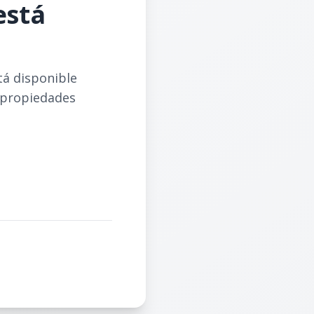
está
tá disponible
 propiedades